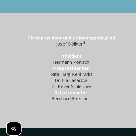
Ehrenpräsident und Gründungsmitglied
✝︎
Josef Döllner
Präsident
Hermann Pönisch
Vizepräsidenten
Rita Hagl-Kehl MdB
Dr. Ilja Lasarow
Dr. Peter Schleicher
Schatzmeister
Bernhard Fritscher