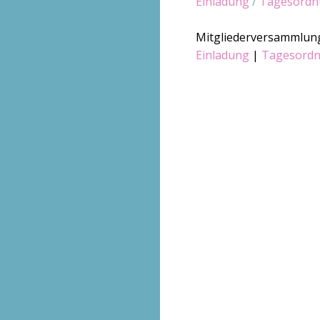
Einladung
/
Tagesordn
Mitgliederversammlung
Einladung
|
Tagesord